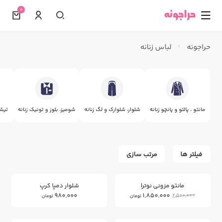
0
☰
حراجونه
لباس زنانه
مانتو ، پالتو و پانچو زنانه
شلوار، شلوارک و لگ زنانه
شومیز، بلوز و تونیک زنانه
تیشر
فیلتر ها
مرتب سازی
26
%
مانتو مزونی نوترا
شلوار دمپا کرپ
980,000
1,850,000
2,500,000
تومان
تومان
7
10
%
%