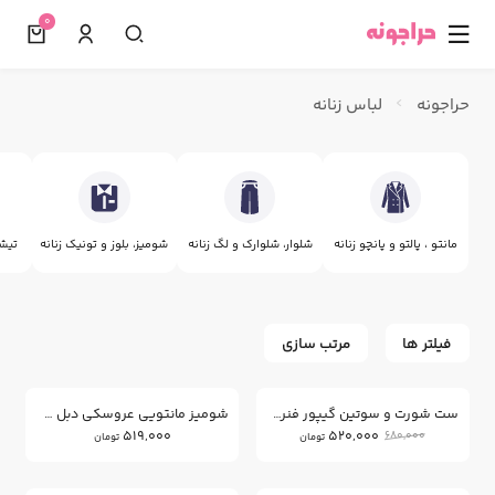
0
☰
حراجونه
لباس زنانه
مانتو ، پالتو و پانچو زنانه
شلوار، شلوارک و لگ زنانه
شومیز، بلوز و تونیک زنانه
تیشر
فیلتر ها
مرتب سازی
23
%
ست شورت و سوتین گیپور فنردار
شومیز مانتویی عروسکی دبل فیس
519,000
520,000
680,000
تومان
تومان
11
12
%
%