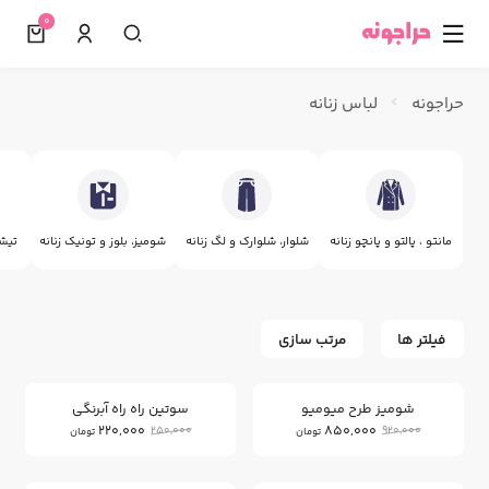
0
☰
حراجونه
لباس زنانه
مانتو ، پالتو و پانچو زنانه
شلوار، شلوارک و لگ زنانه
شومیز، بلوز و تونیک زنانه
تیشر
فیلتر ها
مرتب سازی
12
7
%
%
شومیز طرح میومیو
سوتین راه راه آبرنگی
220,000
850,000
250,000
920,000
تومان
تومان
27
12
%
%