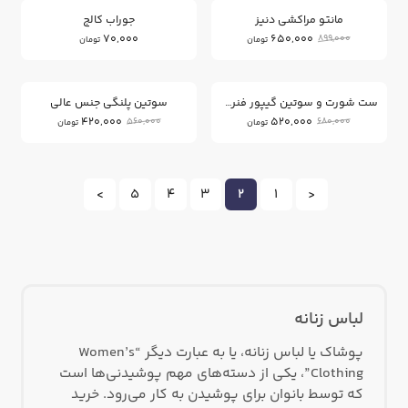
مانتو مراکشی دنیز
جوراب کالج
70,000
650,000
899,000
تومان
تومان
25
23
%
%
ست شورت و سوتین گیپور فنردار
سوتین پلنگی جنس عالی
420,000
520,000
560,000
680,000
تومان
تومان
>
5
4
3
2
1
<
لباس زنانه
پوشاک یا لباس زنانه، یا به عبارت دیگر “Women’s
Clothing”، یکی از دسته‌های مهم پوشیدنی‌ها است
که توسط بانوان برای پوشیدن به کار می‌رود. خرید