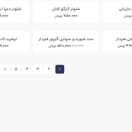
مازراتی
شلوار کارگو کتان
شلوار دمپا (ب
9,000
750,000
تومان
تومان
23
12
%
%
 فنردار
ست شورت و سوتین گیپور فنردار
تیشرت لانگ l Match
9,000
520,000
49
680,000
تومان
تومان
>
5
4
3
2
1