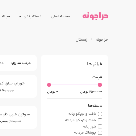
صفحه اصلی
دسته بندی
مجله
حراجونه
زمستان
مرتب سازی
جد
فیلتر ها
قیمت
جوراب ساق کوت
70,000
ت
2500000
تومان
0
تومان
دسته‌ها
سوتین قلبی طوسی
بافت و تریکو زنانه
بافت و تریکو مردانه
0,000
250,000
بلوز زنانه
پوشاک مردانه