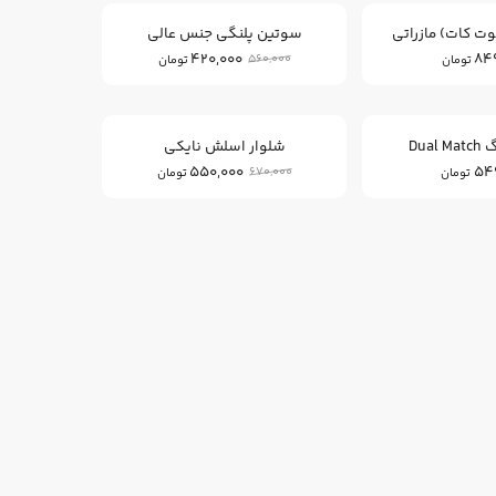
وت کات) مازراتی
سوتین پلنگی جنس عالی
420,000
84
560,000
تومان
تومان
17
%
Dua
شلوار اسلش نایکی
550,000
54
670,000
تومان
تومان