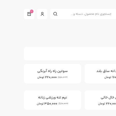
0
12
%
انه ساق بلند
سوتین راه راه آبرنگی
220,000
70
250,000
تومان
تومان
16
12
%
%
خال خالی
نیم تنه ورزشی زنانه
350,000
220,00
420,000
تومان
تومان
25
%