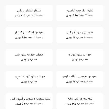
17
10
%
%
شلوار بگ جین کاغدی
شلوار اسلش نایکی
550,000
890,000
670,000
999,000
تومان
تومان
12
12
%
%
سوتین راه راه آبرنگی
سوتین اسفنجی فنردار
490,000
220,000
560,000
250,000
تومان
تومان
جوراب ساق کوتاه
جوراب مردانه ساق بلند
70,000
70,000
تومان
تومان
12
%
سوتین طوسی با قلب قرمز
جوراب ساق کوتاه اسپرت
70,000
220,000
250,000
تومان
تومان
23
16
%
%
نیم تنه ورزشی زنانه
ست شورت و سوتین گیپور فنردار
520,000
350,000
680,000
420,000
تومان
تومان