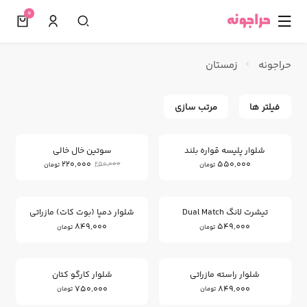
0
☰
حراجونه
زمستان
فیلتر ها
مرتب سازی
12
%
شلوار پلیسه قواره بلند
سوتین خال خالی
220,000
550,000
250,000
تومان
تومان
تیشرت لانگ Dual Match
شلوار دمپا (بوت کات) مازراتی
849,000
549,000
تومان
تومان
شلوار راسته مازراتی
شلوار کارگو کتان
750,000
849,000
تومان
تومان