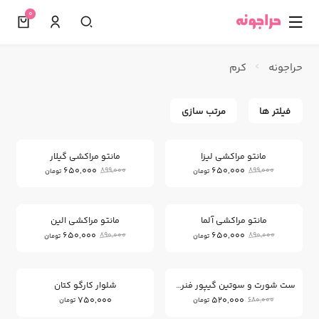
0
☰
حراجونه
کرم
فیلتر ها
مرتب سازی
27
27
%
%
مانتو مراکشی لیزا
مانتو مراکشی گیلار
650,000
650,000
899,000
899,000
تومان
تومان
26
26
%
%
مانتو مراکشی آلما
مانتو مراکشی الین
650,000
650,000
890,000
890,000
تومان
تومان
23
%
ست شورت و سوتین گیپور فنردار
شلوار کارگو کتان
750,000
520,000
680,000
تومان
تومان